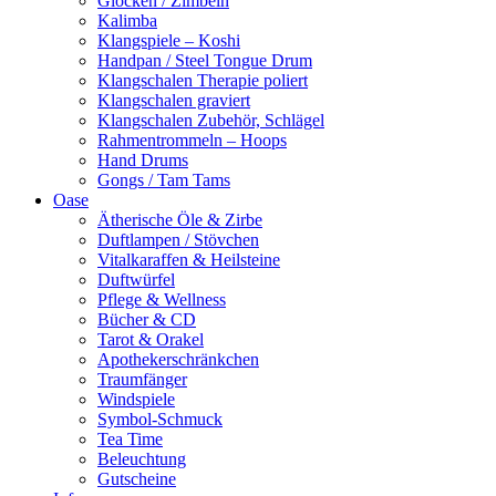
Glocken / Zimbeln
Kalimba
Klangspiele – Koshi
Handpan / Steel Tongue Drum
Klangschalen Therapie poliert
Klangschalen graviert
Klangschalen Zubehör, Schlägel
Rahmentrommeln – Hoops
Hand Drums
Gongs / Tam Tams
Oase
Ätherische Öle & Zirbe
Duftlampen / Stövchen
Vitalkaraffen & Heilsteine
Duftwürfel
Pflege & Wellness
Bücher & CD
Tarot & Orakel
Apothekerschränkchen
Traumfänger
Windspiele
Symbol-Schmuck
Tea Time
Beleuchtung
Gutscheine