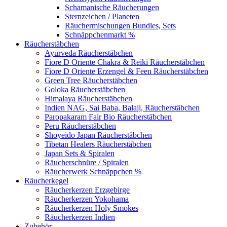
Schamanische Räucherungen
Sternzeichen / Planeten
Räuchermischungen Bundles, Sets
Schnäppchenmarkt %
Räucherstäbchen
Ayurveda Räucherstäbchen
Fiore D Oriente Chakra & Reiki Räucherstäbchen
Fiore D Oriente Erzengel & Feen Räucherstäbchen
Green Tree Räucherstäbchen
Goloka Räucherstäbchen
Himalaya Räucherstäbchen
Indien NAG, Sai Baba, Balaji, Räucherstäbchen
Paropakaram Fair Bio Räucherstäbchen
Peru Räucherstäbchen
Shoyeido Japan Räucherstäbchen
Tibetan Healers Räucherstäbchen
Japan Sets & Spiralen
Räucherschnüre / Spiralen
Räucherwerk Schnäppchen %
Räucherkegel
Räucherkerzen Erzgebirge
Räucherkerzen Yokohama
Räucherkerzen Holy Smokes
Räucherkerzen Indien
Zubehör