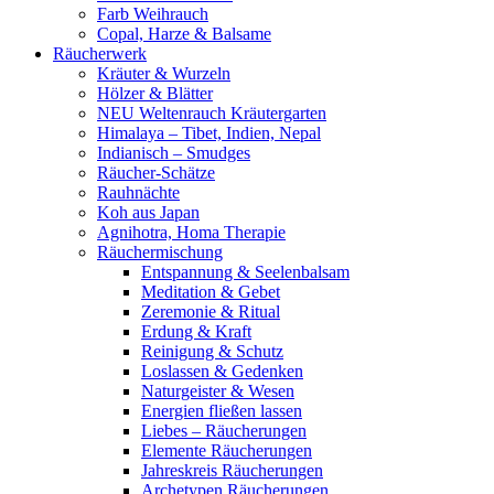
Farb Weihrauch
Copal, Harze & Balsame
Räucherwerk
Kräuter & Wurzeln
Hölzer & Blätter
NEU Weltenrauch Kräutergarten
Himalaya – Tibet, Indien, Nepal
Indianisch – Smudges
Räucher-Schätze
Rauhnächte
Koh aus Japan
Agnihotra, Homa Therapie
Räuchermischung
Entspannung & Seelenbalsam
Meditation & Gebet
Zeremonie & Ritual
Erdung & Kraft
Reinigung & Schutz
Loslassen & Gedenken
Naturgeister & Wesen
Energien fließen lassen
Liebes – Räucherungen
Elemente Räucherungen
Jahreskreis Räucherungen
Archetypen Räucherungen