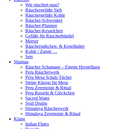
Wie räuchert man?
Räuchergefäße Sieb
Räuchergefäße Kohle
Räucher-Schwenker
Räucher-Pfannen
Räucher-Kesselchen
Gefäße für Räucherbündel
Mörser
Räucherstäbchen- & Kegelhalter
Kohle / Zange …
Sets
Shaman
Räucher Schamane – Eigene Herstellung
Peru Räucherwerk
Peru Mesa Schals Tücher
Steine Khujas für Mesa
Peru Zeremonie & Ritual
Peru Rasseln & Glöckchen
Sacred Water
Soul Drums
Himalaya Räucherwerk
Himalaya Zeremonie & Ritual
Klang
Indian Flutes