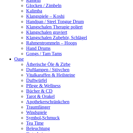
Rasseln
Glocken / Zimbeln
Kalimba
Klangspiele – Koshi
Handpan / Steel Tongue Drum
Klangschalen Therapie poliert
Klangschalen graviert
Klangschalen Zubehör, Schlägel
Rahmentrommeln – Hoops
Hand Drums
Gongs / Tam Tams
Oase
Ätherische Öle & Zirbe
Duftlampen / Stövchen
Vitalkaraffen & Heilsteine
Duftwürfel
Pflege & Wellness
Bücher & CD
Tarot & Orakel
Apothekerschränkchen
Traumfänger
Windspiele
Symbol-Schmuck
Tea Time
Beleuchtung