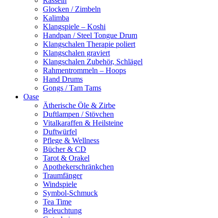
Rasseln
Glocken / Zimbeln
Kalimba
Klangspiele – Koshi
Handpan / Steel Tongue Drum
Klangschalen Therapie poliert
Klangschalen graviert
Klangschalen Zubehör, Schlägel
Rahmentrommeln – Hoops
Hand Drums
Gongs / Tam Tams
Oase
Ätherische Öle & Zirbe
Duftlampen / Stövchen
Vitalkaraffen & Heilsteine
Duftwürfel
Pflege & Wellness
Bücher & CD
Tarot & Orakel
Apothekerschränkchen
Traumfänger
Windspiele
Symbol-Schmuck
Tea Time
Beleuchtung