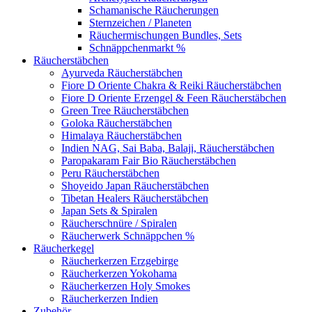
Schamanische Räucherungen
Sternzeichen / Planeten
Räuchermischungen Bundles, Sets
Schnäppchenmarkt %
Räucherstäbchen
Ayurveda Räucherstäbchen
Fiore D Oriente Chakra & Reiki Räucherstäbchen
Fiore D Oriente Erzengel & Feen Räucherstäbchen
Green Tree Räucherstäbchen
Goloka Räucherstäbchen
Himalaya Räucherstäbchen
Indien NAG, Sai Baba, Balaji, Räucherstäbchen
Paropakaram Fair Bio Räucherstäbchen
Peru Räucherstäbchen
Shoyeido Japan Räucherstäbchen
Tibetan Healers Räucherstäbchen
Japan Sets & Spiralen
Räucherschnüre / Spiralen
Räucherwerk Schnäppchen %
Räucherkegel
Räucherkerzen Erzgebirge
Räucherkerzen Yokohama
Räucherkerzen Holy Smokes
Räucherkerzen Indien
Zubehör