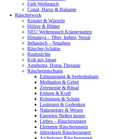
Farb Weihrauch
Copal, Harze & Balsame
Räucherwerk
Kräuter & Wurzeln
Hölzer & Blätter
NEU Weltenrauch Kräutergarten
Himalaya – Tibet, Indien, Nepal
Indianisch – Smudges
Räucher-Schätze
Rauhnächte
Koh aus Japan
Agnihotra, Homa Therapie
Räuchermischung
Entspannung & Seelenbalsam
Meditation & Gebet
Zeremonie & Ritual
Erdung & Kraft
Reinigung & Schutz
Loslassen & Gedenken
Naturgeister & Wesen
Energien fließen lassen
Liebes – Räucherungen
Elemente Räucherungen
Jahreskreis Räucherungen
Archetypen Räucherungen