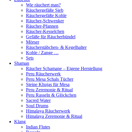
Wie räuchert man?
Räuchergefäße Sieb
Räuchergefäße Kohle
Räucher-Schwenker
Räucher-Pfannen
Räucher-Kesselchen
Gefäße für Räucherbündel
Mörser
Räucherstäbchen- & Kegelhalter
Kohle / Zange …
Sets
Shaman
Räucher Schamane – Eigene Herstellung
Peru Räucherwerk
Peru Mesa Schals Tücher
Steine Khujas für Mesa
Peru Zeremonie & Ritual
Peru Rasseln & Glöckchen
Sacred Water
Soul Drums
Himalaya Räucherwerk
Himalaya Zeremonie & Ritual
Klang
Indian Flutes