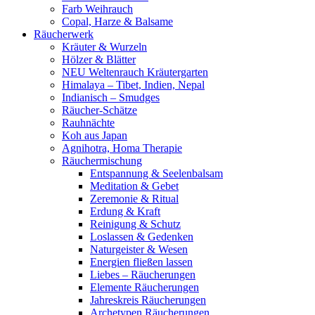
Farb Weihrauch
Copal, Harze & Balsame
Räucherwerk
Kräuter & Wurzeln
Hölzer & Blätter
NEU Weltenrauch Kräutergarten
Himalaya – Tibet, Indien, Nepal
Indianisch – Smudges
Räucher-Schätze
Rauhnächte
Koh aus Japan
Agnihotra, Homa Therapie
Räuchermischung
Entspannung & Seelenbalsam
Meditation & Gebet
Zeremonie & Ritual
Erdung & Kraft
Reinigung & Schutz
Loslassen & Gedenken
Naturgeister & Wesen
Energien fließen lassen
Liebes – Räucherungen
Elemente Räucherungen
Jahreskreis Räucherungen
Archetypen Räucherungen