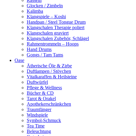
Rasseln
Glocken / Zimbeln
Kalimba
Klangspiele – Koshi
Handpan / Steel Tongue Drum
Klangschalen Therapie poliert
Klangschalen graviert
Klangschalen Zubehör, Schlägel
Rahmentrommeln – Hoops
Hand Drums
Gongs / Tam Tams
Oase
Ätherische Öle & Zirbe
Duftlampen / Stövchen
Vitalkaraffen & Heilsteine
Duftwürfel
Pflege & Wellness
Bücher & CD
Tarot & Orakel
Apothekerschränkchen
Traumfänger
Windspiele
Symbol-Schmuck
Tea Time
Beleuchtung