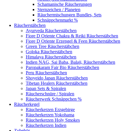
Schamanische Räucherungen
Sternzeichen / Planeten
Räuchermischungen Bundles, Sets
Schnäppchenmarkt %
Räucherstäbchen
Ayurveda Räucherstäbchen
Fiore D Oriente Chakra & Reiki Räucherstäbchen
Fiore D Oriente Erzengel & Feen Räucherstäbchen
Green Tree Räucherstäbchen
Goloka Räucherstäbchen
Himalaya Räucherstäbchen
Indien NAG, Sai Baba, Balaji, Räucherstäbchen
Paropakaram Fair Bio Räucherstäbchen
Peru Räucherstäbchen
Shoyeido Japan Räucherstäbchen
Tibetan Healers Räucherstäbchen
Japan Sets & Spiralen
Räucherschnüre / Spiralen
Räucherwerk Schnäppchen %
Räucherkegel
Räucherkerzen Erzgebirge
Räucherkerzen Yokohama
Räucherkerzen Holy Smokes
Räucherkerzen Indien
Zubehör