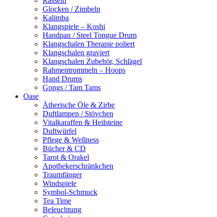
Rasseln
Glocken / Zimbeln
Kalimba
Klangspiele – Koshi
Handpan / Steel Tongue Drum
Klangschalen Therapie poliert
Klangschalen graviert
Klangschalen Zubehör, Schlägel
Rahmentrommeln – Hoops
Hand Drums
Gongs / Tam Tams
Oase
Ätherische Öle & Zirbe
Duftlampen / Stövchen
Vitalkaraffen & Heilsteine
Duftwürfel
Pflege & Wellness
Bücher & CD
Tarot & Orakel
Apothekerschränkchen
Traumfänger
Windspiele
Symbol-Schmuck
Tea Time
Beleuchtung