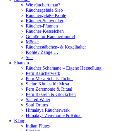
Wie räuchert man?
Räuchergefäße Sieb
Räuchergefäße Kohle
Räucher-Schwenker
Räucher-Pfannen
Räucher-Kesselchen
Gefäße für Räucherbündel
Mörser
Räucherstäbchen- & Kegelhalter
Kohle / Zange …
Sets
Shaman
Räucher Schamane – Eigene Herstellung
Peru Räucherwerk
Peru Mesa Schals Tücher
Steine Khujas für Mesa
Peru Zeremonie & Ritual
Peru Rasseln & Glöckchen
Sacred Water
Soul Drums
Himalaya Räucherwerk
Himalaya Zeremonie & Ritual
Klang
Indian Flutes