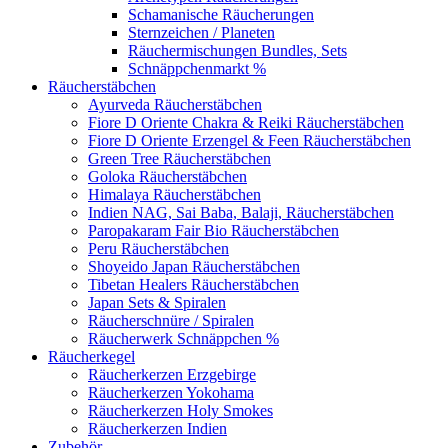
Schamanische Räucherungen
Sternzeichen / Planeten
Räuchermischungen Bundles, Sets
Schnäppchenmarkt %
Räucherstäbchen
Ayurveda Räucherstäbchen
Fiore D Oriente Chakra & Reiki Räucherstäbchen
Fiore D Oriente Erzengel & Feen Räucherstäbchen
Green Tree Räucherstäbchen
Goloka Räucherstäbchen
Himalaya Räucherstäbchen
Indien NAG, Sai Baba, Balaji, Räucherstäbchen
Paropakaram Fair Bio Räucherstäbchen
Peru Räucherstäbchen
Shoyeido Japan Räucherstäbchen
Tibetan Healers Räucherstäbchen
Japan Sets & Spiralen
Räucherschnüre / Spiralen
Räucherwerk Schnäppchen %
Räucherkegel
Räucherkerzen Erzgebirge
Räucherkerzen Yokohama
Räucherkerzen Holy Smokes
Räucherkerzen Indien
Zubehör