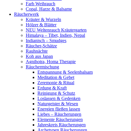
Farb Weihrauch
Copal, Harze & Balsame
Räucherwerk
Kräuter & Wurzeln
Hölzer & Blätter
NEU Weltenrauch Kräutergarten
Himalaya – Tibet, Indien, Nepal
Indianisch – Smudges
Räucher-Schätze
Rauhnächte
Koh aus Japan
Agnihotra, Homa Therapie
Räuchermischung
Entspannung & Seelenbalsam
Meditation & Gebet
Zeremonie & Ritual
Erdung & Kraft
Reinigung & Schutz
Loslassen & Gedenken
Naturgeister & Wesen
Energien fließen lassen
Liebes – Räucherungen
Elemente Räucherungen
Jahreskreis Räucherungen
Archetypen Räucherungen